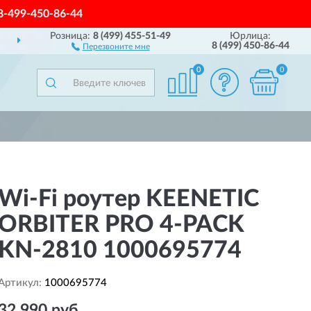
8-499-450-86-44
Розница:
8 (499) 455-51-49
Юрлица:
АВИМ
ПО ВСЕЙ РОССИИ
8 (499) 450-86-44
Перезвоните мне
0
0
Wi-Fi роутер KEENETIC
ORBITER PRO 4-PACK
KN-2810 1000695774
Артикул:
1000695774
32 990 руб.