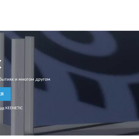
C
бытиях и многом другом
СЯ
ния
KEENETIC